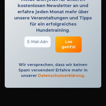
kostenlosen Newsletter an und
erfahre jeden Monat mehr über
unsere Veranstaltungen und Tipps
für ein erfolgreiches
Hundetraining
.
Wir versprechen, dass wir keinen
Spam versenden! Erfahre mehr in
unserer
Datenschutzerklärung
.