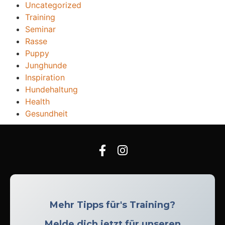
Uncategorized
Training
Seminar
Rasse
Puppy
Junghunde
Inspiration
Hundehaltung
Health
Gesundheit
Mehr Tipps für's Training?
Melde dich jetzt für unseren