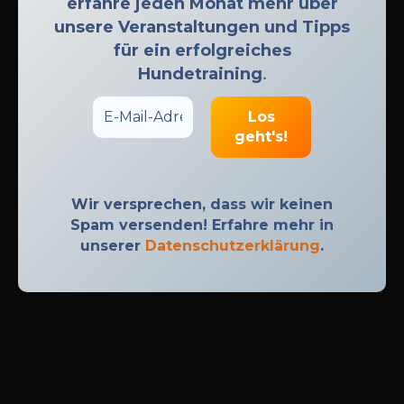
erfahre jeden Monat mehr über
unsere Veranstaltungen und Tipps
für ein erfolgreiches
Hundetraining
.
Wir versprechen, dass wir keinen
Spam versenden! Erfahre mehr in
unserer
Datenschutzerklärung
.