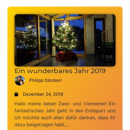
Ein wunderbares Jahr 2019
Philipp Stockerl
Dezember 24, 2019
Hallo meine lieben Zwei- und Vierbeiner! Ein
fantastisches Jahr geht in den Endspurt und
ich möchte euch allen dafür danken, dass ihr
dazu beigetragen habt,...